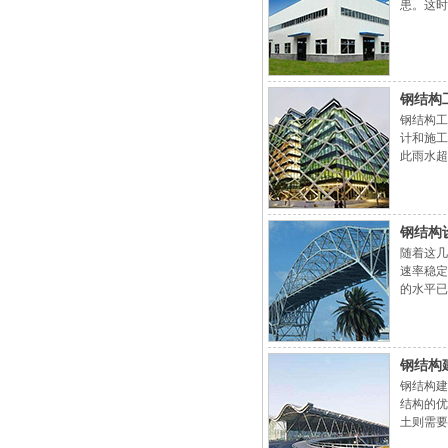
患。这时
钢结构
钢结构工
计和施工
此雨水超
象。（2
钢结构
随着这几
速率稳定
的水平已
结构行业
钢结构
钢结构建
结构的优
土则需要
震性能很