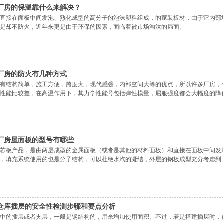
厂房的保温靠什么来解决？
直接在面板中间发泡、熟化成型的高分子的泡沫塑料组成，的家装板材，由于它内部
是却不防火，近年来更是由于环保的因素，面临着被市场淘汰的局面。
厂房的防火有几种方式
有结构简单，施工方便，跨度大，现代感强，内部空间大等的优点，所以许多厂房，
性能比较差，在高温作用下，其力学性能号包括弹性模量，屈服强度都会大幅度的降
厂房屋面板的型号有哪些
芯板产品，是由两层成型的金属面板（或者是其他的材料面板）和直接在面板中间发
，填充系统使用的也是分子结构，可以杜绝水汽的凝结，外层的钢板成型充分考虑到
仓库插层的安全性检测步骤和要点分析
中的插层或者夹层，一般是钢结构的，用来增加使用面积。不过，若是搭建插层时，