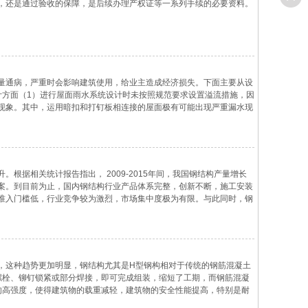
，还是通过验收的保障，是后续办理产权证等一系列手续的必要资料。
量通病，严重时会影响建筑使用，给业主造成经济损失。下面主要从设
计方面（1）进行屋面雨水系统设计时未按照规范要求设置溢流措施，因
现象。其中，运用暗扣和打钉板相连接的屋面极有可能出现严重漏水现
据相关统计报告指出， 2009-2015年间，我国钢结构产量增长
案。到目前为止，国内钢结构行业产品体系完整，创新不断，施工安装
准入门槛低，行业竞争较为激烈，市场集中度极为有限。与此同时，钢
，这种趋势更加明显，钢结构尤其是H型钢构相对于传统的钢筋混凝土
螺栓、铆钉锁紧或部分焊接，即可完成组装，缩短了工期，而钢筋混凝
的高强度，使得建筑物的载重减轻，建筑物的安全性能提高，特别是耐