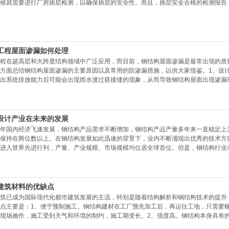
候就需要进行厂房插层检测，以确保插层的安全性。而且，插层安全合格的检测报告
工程屋面渗漏如何处理
程在超高层和大跨度结构领域中广泛应用，而目前，钢结构屋面渗漏是最常出现的质
方面总结钢结构屋面渗漏的主要原因以及常用的防渗漏措施，以供大家借鉴。1、设
出系统排放能力后可能会出现雨水漫过搭接缝的现象，从而导致钢结构屋面出现渗漏
）窗口上下檐口的包边、屋脊的泛水板和阴阳角等细节部分缺少详细的
设计产业在未来的发展
年国内经济飞速发展，钢结构产品需求不断增加，钢结构产品产量多年来一直稳定上升。根
保持在两位数以上。在钢结构发展如此迅速的背景下，业内不断涌现出优秀的技术方
进入世界先进行列，产量、产业规模、市场规模均位居全球首位。但是，钢结构行业
存在布局不合理、地域发展不均衡、中西部产业水平较低的问题。总而
建筑材料的优缺点
筑已成为国际现代化都市建筑发展的主流，特别是随着结构解析和钢结构技术的提升
点主要是：1、便于预制施工。钢结构建材在工厂预先加工后，再运往工地，只需要
现场施作，施工受到天气和环境的制约，施工期变长。2、强度高。钢结构本身具有
高。3、寿命长。钢结构在适当的养护下，使用时间长；钢筋混凝土构件