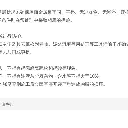
状况以确保屋面金属板牢固、平整、无冰冻物、无潮湿、疏松
述条件则在预处理中采取相应的措施。
域进行防护。
扫灰尘及其它疏松附着物。泥浆流痕等用铲刀等工具清除干净确
予以加固或更换。
实，不得有起壳蜂窝疏松和起砂等现象。
净，不得有油污灰尘及杂物，含水率不得大于10%。
的强度否则施工后会因基层开裂严重造成涂膜的损坏。
注意事项